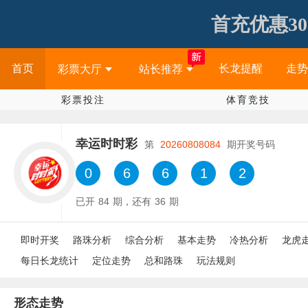
首充优惠30
首页
长龙提醒
走势
彩票大厅
站长推荐
彩票投注
体育竞技
幸运时时彩
第
20260808084
期开奖号码
0
6
6
1
2
已开
84
期，还有
36
期
即时开奖
路珠分析
综合分析
基本走势
冷热分析
龙虎
每日长龙统计
定位走势
总和路珠
玩法规则
形态走势