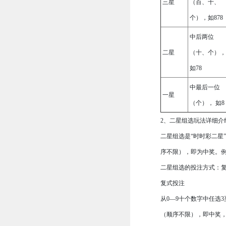
三星
（百、十、
个），如878
中后两位
二星
（十、个），
如78
中最后一位
一星
（个）， 如8
2、二星组选玩法详细介
二星组选是
“时时彩二星
序不限），即为中奖。例
二星组选的投注方式：
复式投注
从
0—9十个数字中任选
（顺序不限），即中奖，