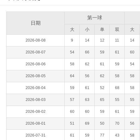
第一球
日期
大
小
单
双
大
2026-08-08
9
14
12
11
14
2026-08-07
54
66
59
61
60
2026-08-06
58
62
61
59
54
2026-08-05
64
56
62
58
58
2026-08-04
59
61
52
68
58
2026-08-03
57
63
65
55
55
2026-08-02
60
60
59
61
59
2026-08-01
51
69
50
70
56
2026-07-31
61
59
77
43
58