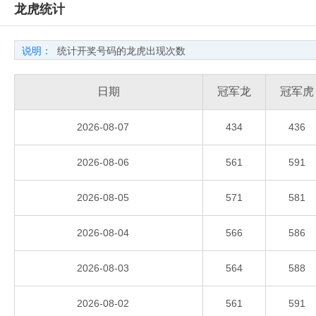
龙虎统计
说明：
统计开奖号码的龙虎出现次数
日期
冠军龙
冠军虎
2026-08-07
434
436
2026-08-06
561
591
2026-08-05
571
581
2026-08-04
566
586
2026-08-03
564
588
2026-08-02
561
591