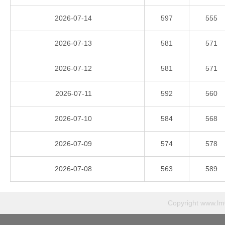
2026-07-14
597
555
2026-07-13
581
571
2026-07-12
581
571
2026-07-11
592
560
2026-07-10
584
568
2026-07-09
574
578
2026-07-08
563
589
Copyright
www.lm