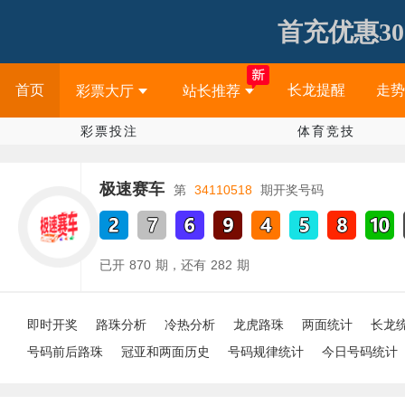
首充优惠30
首页
长龙提醒
走势
彩票大厅
站长推荐
彩票投注
体育竞技
极速赛车
第
34110518
期开奖号码
已开
870
期，还有
282
期
即时开奖
路珠分析
冷热分析
龙虎路珠
两面统计
长龙
号码前后路珠
冠亚和两面历史
号码规律统计
今日号码统计