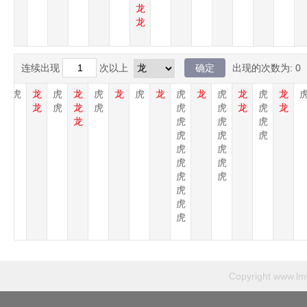
虎
龙
虎
龙
虎
连续出现
次以上
出现的次数为:
0
龙
虎
龙
虎
龙
虎
龙
虎
龙
虎
龙
虎
龙
虎
龙
龙
龙
虎
龙
虎
虎
虎
龙
虎
龙
龙
龙
虎
虎
虎
龙
虎
虎
虎
龙
虎
虎
龙
虎
虎
虎
虎
虎
虎
虎
Copyright
www.lm