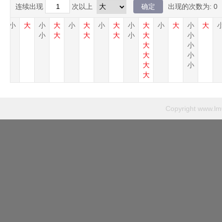
连续出现
次以上
出现的次数为:
0
大
小
大
小
大
小
大
小
大
小
大
小
大
小
大
小
大
大
大
小
大
小
大
小
大
小
大
小
大
Copyright
www.lm