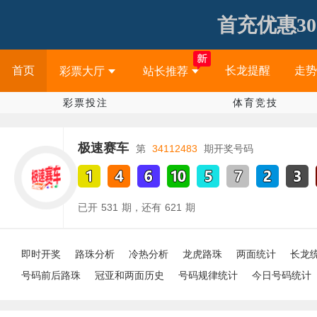
首充优惠30
首页
长龙提醒
走势
彩票大厅
站长推荐
彩票投注
体育竞技
极速赛车
第
34112483
期开奖号码
已开
531
期，还有
621
期
即时开奖
路珠分析
冷热分析
龙虎路珠
两面统计
长龙
号码前后路珠
冠亚和两面历史
号码规律统计
今日号码统计