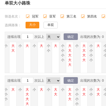
单双大小路珠
筛选名次：
冠军
亚军
第三名
第四名
1
2
3
4
5
大小
单双
选择路珠：
连续出现
次以上
出现的次数为:
0
大
小
大
小
大
小
大
小
大
小
大
小
大
小
大
大
大
小
小
大
大
小
大
小
大
大
小
小
大
大
小
大
连续出现
次以上
出现的次数为:
0
大
小
大
小
大
小
大
小
大
小
大
小
大
小
大
小
大
大
大
小
大
小
大
小
大
大
小
大
小