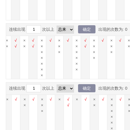
连续出现
次以上
出现的次数为:
0
×
√
×
√
×
√
×
√
×
√
×
√
×
√
×
×
√
×
√
×
×
×
√
×
×
×
×
×
×
×
×
×
×
×
×
×
×
×
×
连续出现
次以上
出现的次数为:
0
×
√
×
√
×
√
×
√
×
√
×
√
×
√
×
×
√
×
×
×
×
×
×
×