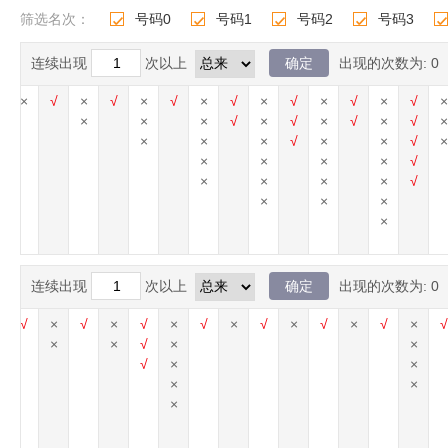
筛选名次：
号码0
号码1
号码2
号码3
0
1
2
3
4
连续出现
次以上
出现的次数为:
0
×
√
×
√
×
√
×
√
×
√
×
√
×
√
×
×
×
×
√
×
√
×
√
×
√
×
×
×
×
√
×
×
√
×
×
×
×
×
√
×
×
×
×
√
×
×
×
×
连续出现
次以上
出现的次数为:
0
√
×
√
×
√
×
√
×
√
×
√
×
√
×
√
×
×
√
×
×
√
×
×
×
×
×