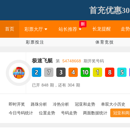
首充优惠30
首页
长龙提醒
走势
彩票大厅
站长推荐
彩票投注
体育竞技
极速飞艇
第
54748668
期开奖号码
已开
848
期，还有
304
期
即时开奖
路珠分析
冷热分析
冠亚和走势
单双大小历史
今日号码统计
位置走势
号码走势
两面数据统计
冠亚和两