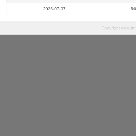
2026-07-07
54
Copyright
www.lm