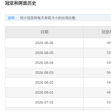
冠亚和两面历史
说明：
统计冠亚和每天单双大小的出现次数.
日期
冠亚
2026-08-06
36
2026-08-05
52
2026-08-04
53
2026-08-03
50
2026-08-02
54
2026-08-01
49
2026-07-31
51