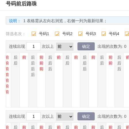
号码前后路珠
说明：
1 表格需从左向右浏览，右侧一列为最新结果；
2 当长龙中断时，则另起一列显示结果；
筛选名次：
号码1
号码2
号码3
号码4
3 “前”表示号码开出在前5名，“后”表示号码开出在后5名
1
2
3
4
5
连续出现
次以上
出现的次数为:
0
后
前
后
前
后
前
后
前
后
前
后
前
后
前
后
前
后
后
前
后
后
后
后
前
后
前
后
前
后
后
后
前
后
前
前
前
连续出现
次以上
出现的次数为:
0
后
前
后
前
后
前
后
前
后
前
后
前
后
前
后