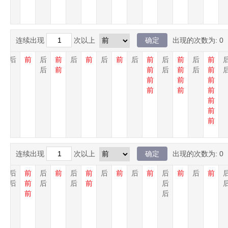
连续出现
次以上
出现的次数为:
0
前
后
前
后
前
后
前
后
前
后
前
后
前
后
前
前
后
前
前
后
前
后
前
前
前
前
前
前
前
前
前
前
连续出现
次以上
出现的次数为:
0
前
后
前
后
前
后
前
后
前
后
前
后
前
后
前
前
后
前
后
后
前
后
前
后