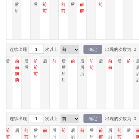
后
后
后
前
前
后
前
前
后
后
前
前
前
连续出现
次以上
出现的次数为:
0
前
后
前
后
前
后
前
后
前
后
前
后
前
后
前
前
前
后
前
后
后
前
前
前
前
前
后
后
前
前
后
前
连续出现
次以上
出现的次数为:
0
后
前
后
前
后
前
后
前
后
前
后
前
后
前
后
后
前
前
后
后
后
后
前
后
前