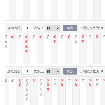
连续出现
次以上
出现的次数为:
0
前
后
前
后
前
后
前
后
前
后
前
后
前
后
前
前
后
前
前
后
前
前
后
前
前
前
连续出现
次以上
出现的次数为:
0
后
前
后
前
后
前
后
前
后
前
后
前
后
前
后
前
后
后
前
后
前
前
前
后
后
后
前
后
后
后