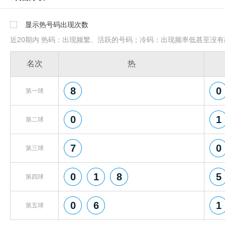
显示热号码出现次数
1
近20期内 热码：出现频繁、活跃的号码；冷码：出现频率低甚至没
名次
热
8
0
第一球
0
1
第二球
7
0
第三球
0
1
8
5
第四球
0
6
1
第五球