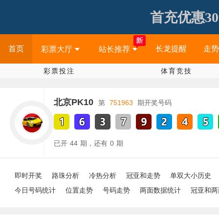
首充优惠30
首页
长龙提醒
走势
彩票大厅
站长推荐
彩票投注
体育竞技
北京PK10
第
751963
期开奖号码
已开
44
期，还有
0
期
即时开奖
路珠分析
冷热分析
冠亚和走势
单双大小历史
今日号码统计
位置走势
号码走势
两面数据统计
冠亚和两