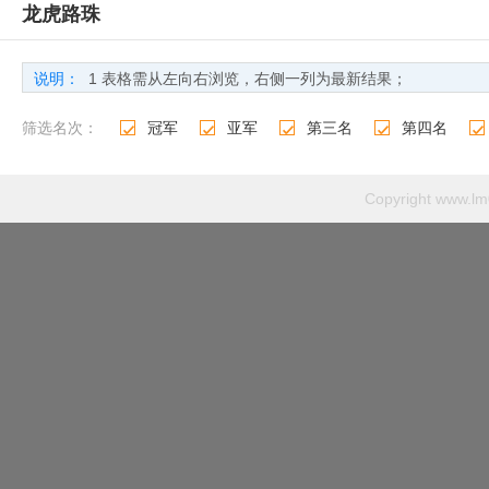
龙虎路珠
说明：
1 表格需从左向右浏览，右侧一列为最新结果；
2 当长龙中断时，则另起一列显示结果；
筛选名次：
冠军
亚军
第三名
第四名
3 龙虎说明：
1
2
3
4
5
冠 军龙/虎：“第一名”车号大于“第十名”车号视为【龙】中
Copyright
www.lm
亚 军龙/虎：“第二名”车号大于“第九名”车号视为【龙】中
第三名龙/虎：“第三名”车号大于“第八名”车号视为【龙】中
第四名龙/虎：“第四名”车号大于“第七名”车号视为【龙】中
第五名龙/虎：“第五名”车号大于“第六名”车号视为【龙】中