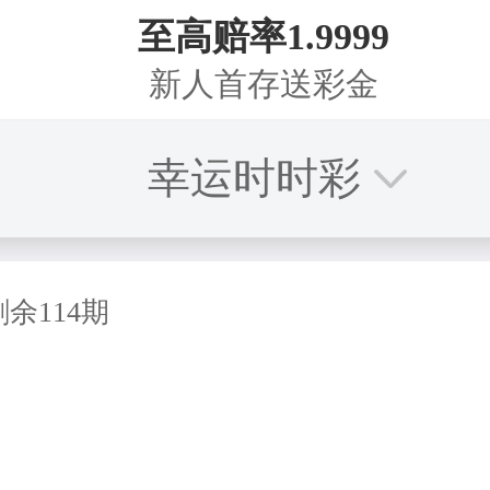
至高赔率1.9999
新人首存送彩金
幸运时时彩
剩余
114
期