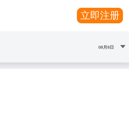
立即注册
08月8日