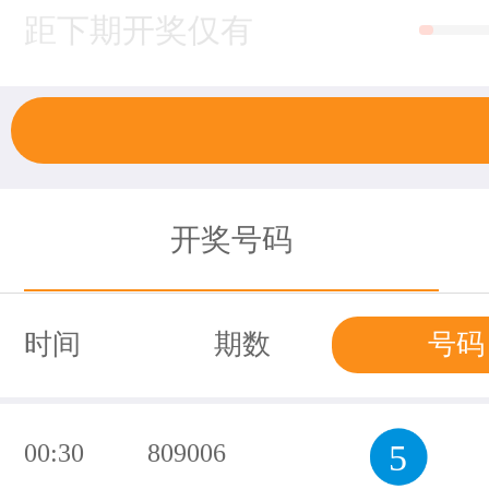
距下期开奖仅有
开奖号码
时间
期数
号码
双面统计
长龙统
5
00:30
809006