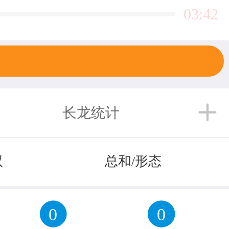
03
:
42
长龙统计
双
总和/形态
大小历史
单双大小路珠
0
0