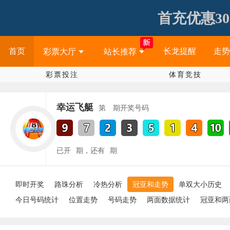
首充优惠30
首页
长龙提醒
走势
彩票大厅
站长推荐
彩票投注
体育竞技
幸运飞艇
第
期开奖号码
已开
期，还有
期
即时开奖
路珠分析
冷热分析
冠亚和走势
单双大小历史
今日号码统计
位置走势
号码走势
两面数据统计
冠亚和两