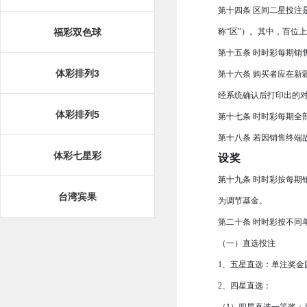
第十四条
区间二星投注是
福彩双色球
称“区”）。其中，百位上数字
第十五条
时时彩每期销
体彩排列3
第十六条
购买者应在新
经系统确认后打印出的
体彩排列5
第十七条
时时彩每期全
第十八条
若因销售终端
体彩七星彩
设奖
第十九条
时时彩按每期销
台湾宾果
为调节基金。
第二十条
时时彩按不同
（一）直选投注
1、五星直选：单注奖金固
2、四星直选：