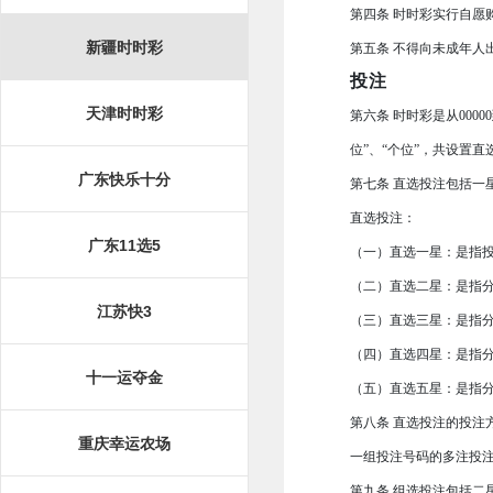
第四条
时时彩实行自愿
新疆时时彩
第五条
不得向未成年人
投注
天津时时彩
第六条
时时彩是从0000
位”、“个位”，共设置
广东快乐十分
第七条
直选投注包括一
直选投注：
广东11选5
（一）直选一星：是指
（二）直选二星：是指
江苏快3
（三）直选三星：是指
（四）直选四星：是指
十一运夺金
（五）直选五星：是指
第八条
直选投注的投注
重庆幸运农场
一组投注号码的多注投
第九条
组选投注包括二