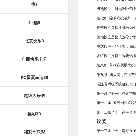
快3
组选投注：所选
2个或3
第七条
除单式投注外、
11选5
复式投注是指所选号码
胆拖投注是指先选取少
北京快乐8
单式投注号码个数，由
多倍投注是指对选定结
广西快乐十分
第八条
单张彩票最大投注
第九条
购买者可在山东
PC蛋蛋幸运28
投注号码经系统确认后打
第十条
“十一运夺金”
超级大乐透
第十一条
若因销售终端
第十二条
“十一运夺金”
福彩3D
设奖
第十三条
“十一运夺金”
福彩七乐彩