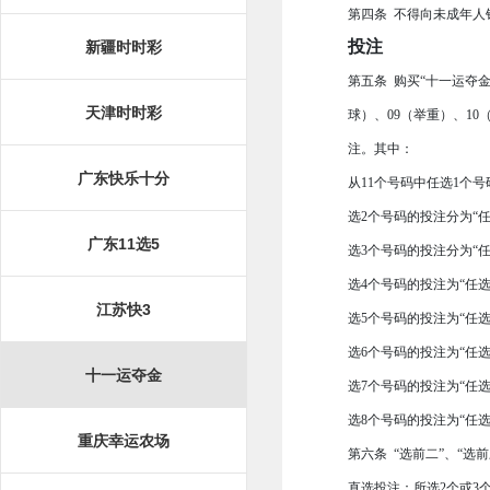
第四条
不得向未成年人
投注
新疆时时彩
第五条
购买“十一运夺金
天津时时彩
球）、09（举重）、1
注。其中：
广东快乐十分
从
11个号码中任选1个号
选
2个号码的投注分为“任
广东11选5
选
3个号码的投注分为“任
选
4个号码的投注为“任选
江苏快3
选
5个号码的投注为“任选
选
6个号码的投注为“任选
十一运夺金
选
7个号码的投注为“任选
选
8个号码的投注为“任选
重庆幸运农场
第六条
“选前二”、“选
直选投注：所选
2个或3