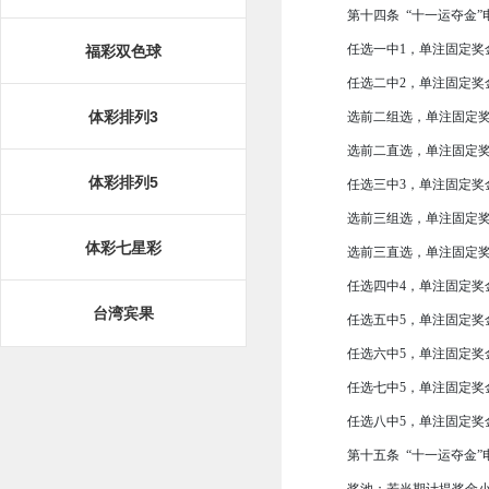
第十四条
“十一运夺金
任选一中
1，单注固定奖
福彩双色球
任选二中
2，单注固定奖
体彩排列3
选前二组选，单注固定
选前二直选，单注固定
体彩排列5
任选三中
3，单注固定奖
选前三组选，单注固定
体彩七星彩
选前三直选，单注固定
任选四中
4，单注固定奖
台湾宾果
任选五中
5，单注固定奖金
任选六中
5，单注固定奖
任选七中
5，单注固定奖
任选八中
5，单注固定奖
第十五条
“十一运夺金