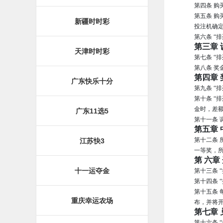
第四条 购
第五条 
新疆时时彩
投注机确定
第六条 “
第三章
天津时时彩
第七条 “
第八条 奖
第四章
广东快乐十分
第九条 “
第十条 “
金时，差
广东11选5
第十一条
第五章
第十二条
江苏快3
一等奖，所
第
六章
十一运夺金
第十三条 
第十四条 
第十五条
重庆幸运农场
布，并将
第七章
第十六条 