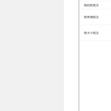
拖拉机投注
猜奇偶投注
猜大小投注