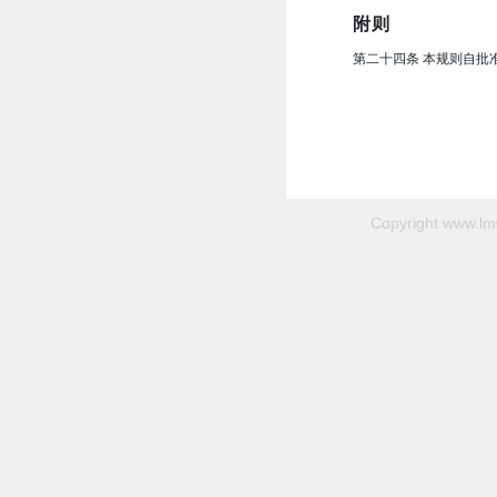
附则
第二十四条
本规则自批
Copyright
www.lm