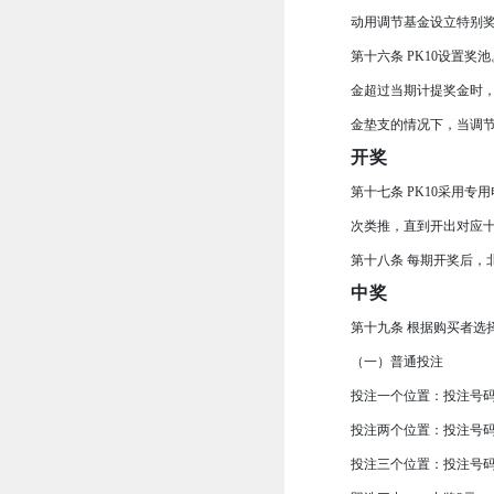
动用调节基金设立特别
第十六条
PK10设置
金超过当期计提奖金时
金垫支的情况下，当调
开奖
第十七条
PK10采用
次类推，直到开出对应十
第十八条
每期开奖后，
中奖
第十九条
根据购买者选
（一）普通投注
投注一个位置：投注号
投注两个位置：投注号
投注三个位置：投注号