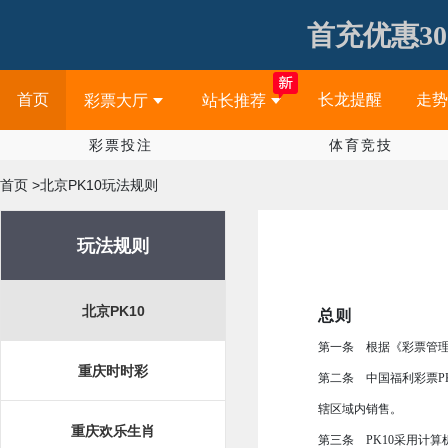
首充优惠30
首页
长龙提醒
走势
彩票大厅
站长推荐
彩票投注
体育竞技
首页 >北京PK10玩法规则
玩法规则
北京PK10
总则
第一条 根据《彩票管
重庆时时彩
第二条 中国福利彩票
辖区域内销售。
重庆欢乐生肖
第三条
PK10采用计