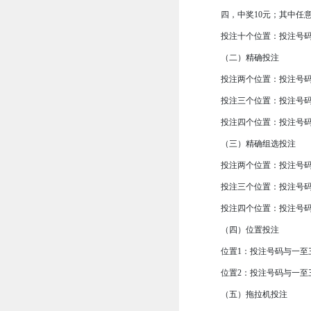
四，中奖10元；其中任
投注十个位置：投注号
（二）精确投注
投注两个位置：投注号
投注三个位置：投注号
投注四个位置：投注号
（三）精确组选投注
投注两个位置：投注号
投注三个位置：投注号
投注四个位置：投注号
（四）位置投注
位置
1：投注号码与一至
位置
2：投注号码与一至
（五）拖拉机投注