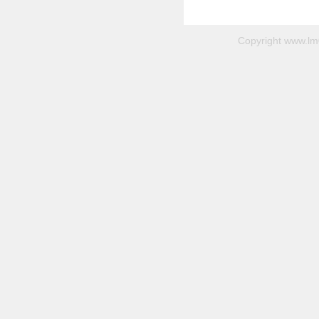
Copyright
www.lm