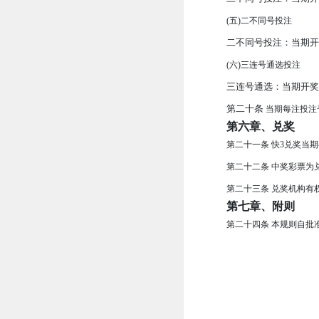
(五)二不同号投注
二不同号投注：当期开
(六)三连号通选投注
三连号通选：当期开奖
第二十条
当期每注投注
第六章、兑奖
第二十一条
快3兑奖当
第二十二条
中奖彩票为
第二十三条
兑奖机构有
第七章、附则
第二十四条
本规则自批