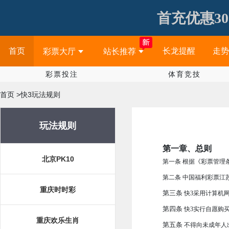
首充优惠30
首页
长龙提醒
走势
彩票大厅
站长推荐
彩票投注
体育竞技
首页 >快3玩法规则
玩法规则
第一章、总则
北京PK10
第一条
根据《彩票管理条
第二条
中国福利彩票江苏
重庆时时彩
第三条
快3采用计算机
第四条
快3实行自愿购
重庆欢乐生肖
第五条
不得向未成年人