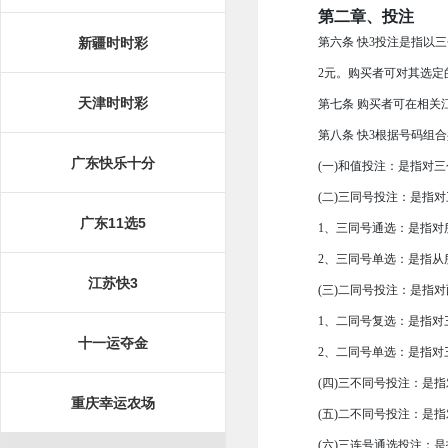
第二章、投注
新疆时时彩
第六条
快3投注是指以三
2元。购买者可对其选定
天津时时彩
第七条
购买者可在相关
第八条
快3根据号码组合
广东快乐十分
(一)和值投注：是指对三
(二)三同号投注：是指
广东11选5
1、三同号通选：是指对所
2、三同号单选：是指从所
江苏快3
(三)二同号投注：是指
1、二同号复选：是指
十一运夺金
2、二同号单选：是指
(四)三不同号投注：是
重庆幸运农场
(五)二不同号投注：是
(六)三连号通选投注：是指