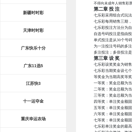
不得向未成年人销售彩
第二章
投
注
新疆时时彩
七乐彩采用组合式玩法
七乐彩每周销售三期，
七乐彩投注方法分为自
天津时时彩
自选号码投注是指由投
单式投注是从30个号
为一注投注号码的多注
广东快乐十分
多注投注；多倍投注是
第三章
设
奖
七乐彩设奖奖金为销售
广东11选5
七乐彩当期奖金设七个
等奖金为当期高奖等奖
一等奖：奖金总额为当
江苏快3
二等奖：奖金总额为当
三等奖：奖金总额为当
十一运夺金
四等奖：单注奖金额固
五等奖：单注奖金额固
六等奖：单注奖金额固
重庆幸运农场
七等奖：单注奖金额固
七乐彩单注奖金的最高