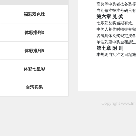
高奖等中奖者按各奖等
当期每注投注号码只有
福彩双色球
第六章
兑
奖
七乐彩兑奖当期有效。
中奖人兑奖时须提交完
体彩排列3
各省具体兑奖规定按各
单注彩票中奖金额超过
第七章
附
则
体彩排列5
本规则自批准之日起施
体彩七星彩
台湾宾果
Copyright
www.lm