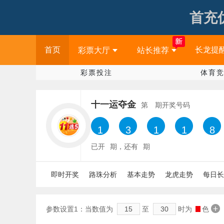
首充优
首页
长龙提
彩票大厅
站长推荐
彩票投注
体育
十一运夺金
第
期开奖号码
9
4
3
1
已开
期，还有
期
8
即时开奖
路珠分析
基本走势
龙虎走势
每日长
参数设置1：当数值为
至
时为
色