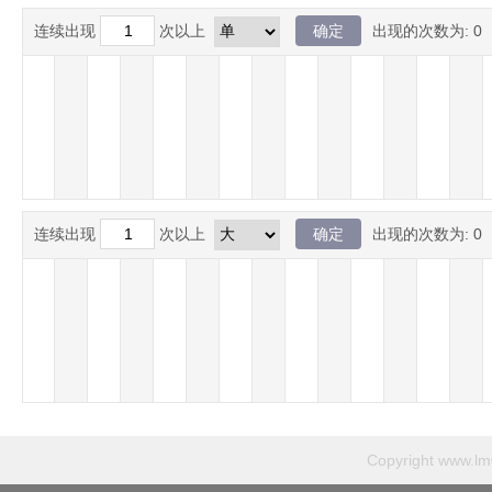
连续出现
次以上
出现的次数为:
0
连续出现
次以上
出现的次数为:
0
Copyright
www.lm