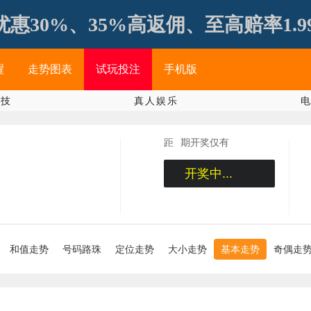
惠30%、35%高返佣、至高赔率1.9999
醒
走势图表
试玩投注
手机版
竞技
真人娱乐
距
期开奖仅有
开奖中...
和值走势
号码路珠
定位走势
大小走势
基本走势
奇偶走