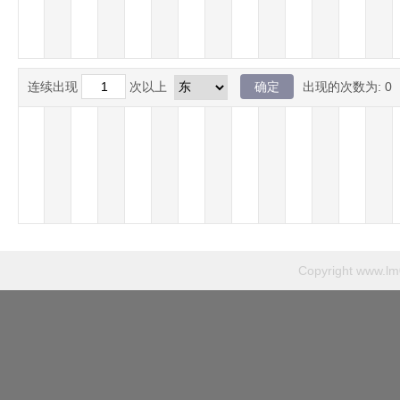
连续出现
次以上
出现的次数为:
0
Copyright
www.lm