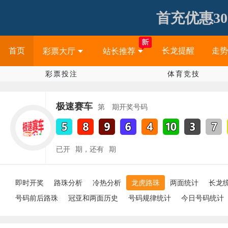
首充优惠30
首页
长龙提醒
走势
彩票大厅
站长推荐
彩票投注
体育竞技
极速赛车
第
期开奖号码
已开
期，还有
期
即时开奖
路珠分析
冷热分析
龙虎路珠
两面统计
长龙
号码前后路珠
冠亚和两面历史
号码规律统计
今日号码统计