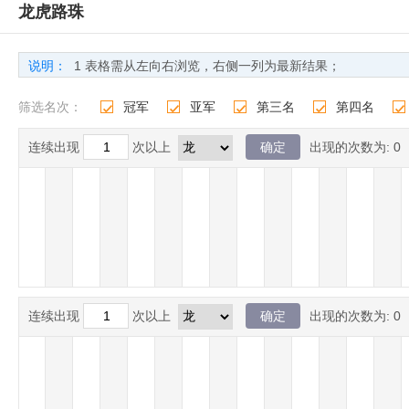
龙虎路珠
说明：
1 表格需从左向右浏览，右侧一列为最新结果；
2 当长龙中断时，则另起一列显示结果；
筛选名次：
冠军
亚军
第三名
第四名
3 龙虎说明：
1
2
3
4
5
冠 军龙/虎：“第一名”车号大于“第十名”车号视为【龙】中
连续出现
次以上
出现的次数为:
0
亚 军龙/虎：“第二名”车号大于“第九名”车号视为【龙】中
第三名龙/虎：“第三名”车号大于“第八名”车号视为【龙】中
第四名龙/虎：“第四名”车号大于“第七名”车号视为【龙】中
第五名龙/虎：“第五名”车号大于“第六名”车号视为【龙】中
连续出现
次以上
出现的次数为:
0