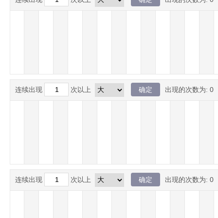
连续出现
次以上
出现的次数为:
0
连续出现
次以上
出现的次数为:
0