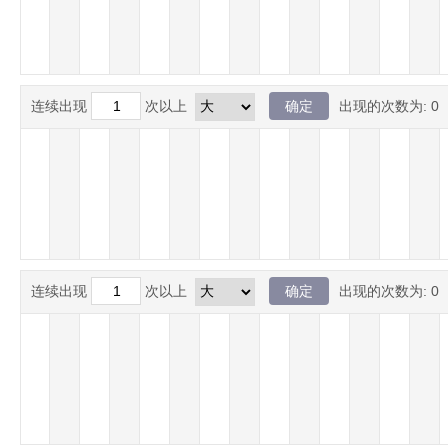
连续出现
次以上
出现的次数为:
0
连续出现
次以上
出现的次数为:
0