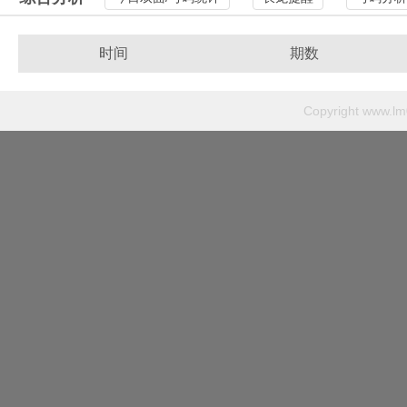
时间
期数
Copyright
www.lm