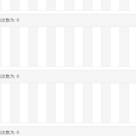
的次数为:
0
的次数为:
0
的次数为:
0