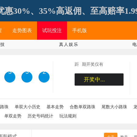
惠30%、35%高返佣、至高赔率1.9999
醒
走势图表
试玩投注
手机版
竞技
真人娱乐
距
期开奖仅有
7
5
开奖中...
5
路珠
单双大小历史
基本走势
合数单双路珠
尾数大小路珠
单双走势
历史号码统计
玩法规则
两面模式