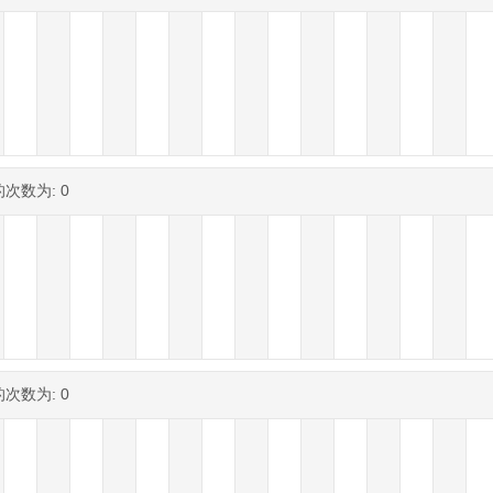
的次数为:
0
的次数为:
0