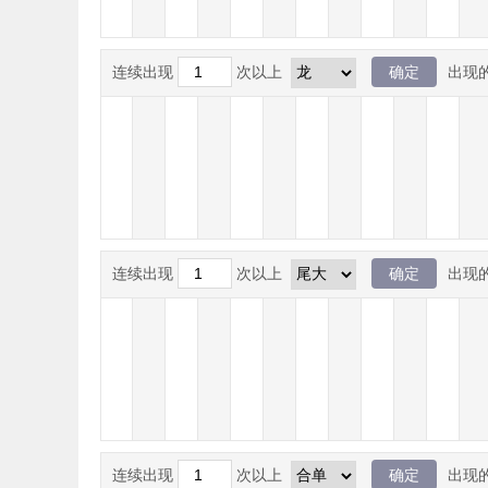
连续出现
次以上
出现
连续出现
次以上
出现
连续出现
次以上
出现