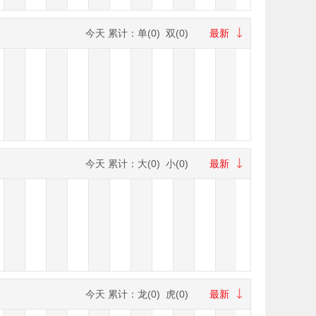
今天
累计：单(
0
) 双(
0
)
最新
今天
累计：大(
0
) 小(
0
)
最新
今天
累计：龙(
0
) 虎(
0
)
最新