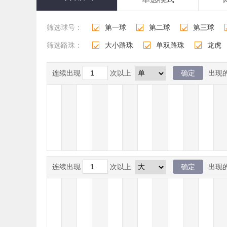
筛选球号：
第一球
第二球
第三球
1
2
3
筛选路珠：
大小路珠
单双路珠
龙虎
2
1
3
连续出现
次以上
出现
连续出现
次以上
出现