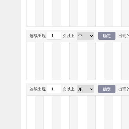
连续出现
次以上
出现
连续出现
次以上
出现