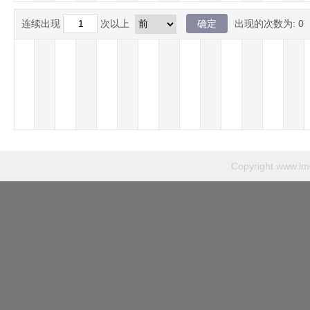
连续出现
次以上
出现的次数为:
0
Copyright
www.lm