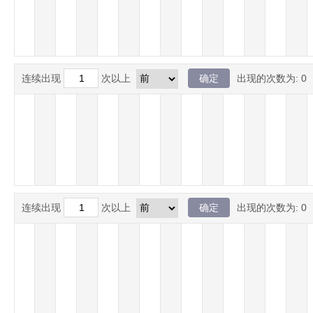
连续出现
次以上
出现的次数为:
0
连续出现
次以上
出现的次数为:
0