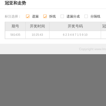
冠亚和走势
标注选择：
遗漏
拆线
遗漏分成
分隔线
1
2
3
4
期号
开奖时间
开奖号码
冠
581435
10:25:43
6 2 3 4 8 7 1 5 9 10
Copyright
www.lm